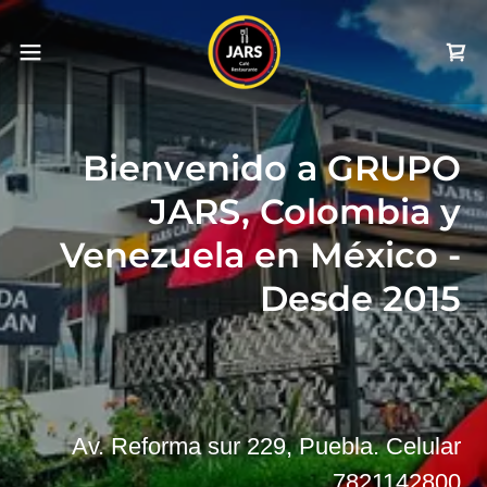
Bienvenido a GRUPO
JARS, Colombia y
Venezuela en México -
Desde 2015
Av. Reforma sur
229
, Puebla. Celular
7821142800